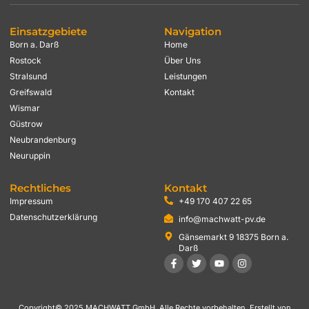
Einsatzgebiete
Navigation
Born a. Darß
Home
Rostock
Über Uns
Stralsund
Leistungen
Greifswald
Kontakt
Wismar
Güstrow
Neubrandenburg
Neuruppin
Rechtliches
Kontakt
Impressum
+49 170 407 22 65
Datenschutzerklärung
info@machwatt-pv.de
Gänsemarkt 9 18375 Born a.
Darß
Copyright© 2025 MACHWATT GmbH, Alle Rechte vorbehalten. Erstellt von