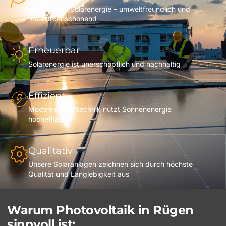
Nachhaltige Solarenergie – umweltfreundlich und
ressourcenschonend
Erneuerbar
Solarenergie ist unerschöpflich und nachhaltig
Effizient
Moderne Solartechnik nutzt Sonnenenergie
hocheffizient
Qualitativ
Unsere Solaranlagen zeichnen sich durch höchste
Qualität und Langlebigkeit aus
Warum Photovoltaik in Rügen
sinnvoll ist: